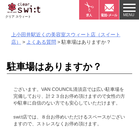
Skip
to
クリア スウィート
content
上小田井駅近くの美容室スウィート店（スイート
店）
>
よくある質問
>
駐車場はありますか？
駐車場はありますか？
ございます。VAN COUNCIL清須店では広い駐車場を
完備しており、計２３台お停め頂けますので女性の方
や駐車に自信のない方でも安心していただけます。
swi:t店では、８台お停めいただけるスペースがござい
ますので、ストレスなくお停め頂けます。