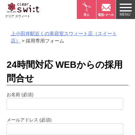
Skip
to
クリア スウィート
content
上小田井駅近くの美容室スウィート店（スイート
店）
>
採用専用フォーム
24時間対応 WEBからの採用
問合せ
お名前 (必須)
メールアドレス (必須)