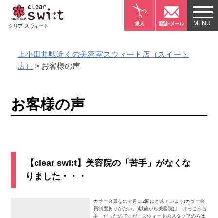
Skip
to
クリア スウィート
content
上小田井駅近くの美容室スウィート店（スイート
店）
>
お客様の声
お客様の声
【clear swi:t】美容院の「苦手」がなくな
りました・・・
カラー会員なので月に2回ほど来ています(カラー会
員制度ありがたい。)以前から美容院は「けっこう苦
手」だったのですが、スウィートのスタッフの方は