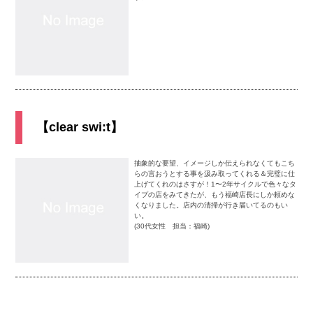
【clear swi:t】
抽象的な要望、イメージしか伝えられなくてもこち
らの言おうとする事を汲み取ってくれる＆完璧に仕
上げてくれのはさすが！1〜2年サイクルで色々なタ
イプの店をみてきたが、もう福崎店長にしか頼めな
くなりました。店内の清掃が行き届いてるのもい
い。
(30代女性 担当：福崎)