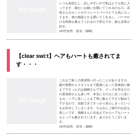
いつも笑顔だし、話しやすいので私はとても気に入
ってます。細かいお願いを聞いてくれるのも◎。店
長さんのカットやストレートパーマとても気に入っ
てます。色の相談とかも聞いてくれるし、パーマか
ける時期も教えてくれるので安心です。娘も店長が
好き。
(40代女性 担当：福崎)
【clear swi:t】ヘアもハートも癒されてま
す・・・
これまで多くの美容院へ行ったことがありますが、
髪の状態からスタイルまで親身になって具体的に教
えて下さったのは福崎さんです。グッズを売るだけ
の美容師さんも多い中、本当にその人に合った良い
もの、ヘアに良いことを丁寧に教えて下さり勧めて
下さるので、信頼できてすっかり安心しきっていつ
もお任せしてしまいます。ちなみにご旅行のお話も
楽しいです。福崎さんに出会えてからヘアもハート
もとっても癒されています。ありがとうございま
す。
(40代女性 担当：福崎)