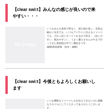
【clear swi:t】みんなの感じが良いので来
やすい・・・
いつもみんな笑顔で明るく、居心地が良い。店長は
細かい注文でも、いつもアバウトに伝えるイメージ
でも、それっぽくやってくれるので好き。（話しや
すい、頼みやすい）。うまく書けませんが今まで行
ってきた美容院の中で一番好きです。
(鍋島真知恵様 担当：福崎)
【clear swi:t】今後ともよろしくお願いし
ます
いつも曖昧なイメージしかお伝えできないのに素敵
なスタイルにしてくださってありがとうございま
す。